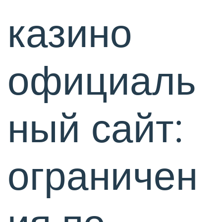
казино
официаль
ный сайт:
ограничен