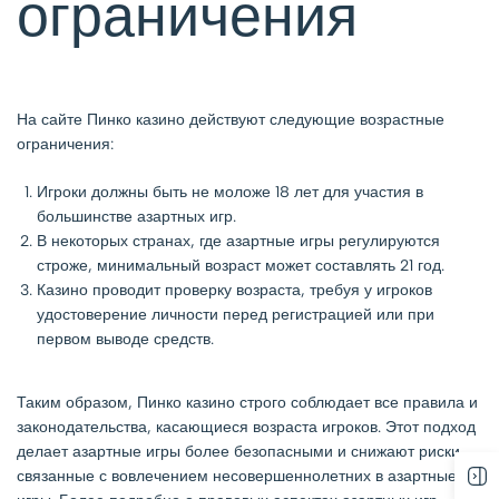
ограничения
На сайте Пинко казино действуют следующие возрастные
ограничения:
Игроки должны быть не моложе 18 лет для участия в
большинстве азартных игр.
В некоторых странах, где азартные игры регулируются
строже, минимальный возраст может составлять 21 год.
Казино проводит проверку возраста, требуя у игроков
удостоверение личности перед регистрацией или при
первом выводе средств.
Таким образом, Пинко казино строго соблюдает все правила и
законодательства, касающиеся возраста игроков. Этот подход
делает азартные игры более безопасными и снижают риски,
связанные с вовлечением несовершеннолетних в азартные