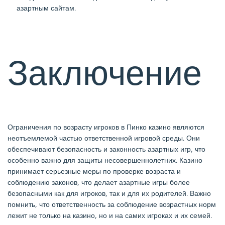
азартным сайтам.
Заключение
Ограничения по возрасту игроков в Пинко казино являются
неотъемлемой частью ответственной игровой среды. Они
обеспечивают безопасность и законность азартных игр, что
особенно важно для защиты несовершеннолетних. Казино
принимает серьезные меры по проверке возраста и
соблюдению законов, что делает азартные игры более
безопасными как для игроков, так и для их родителей. Важно
помнить, что ответственность за соблюдение возрастных норм
лежит не только на казино, но и на самих игроках и их семей.