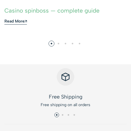
Casino spinboss — complete guide
Read More
Free Shipping
Free shipping on all orders