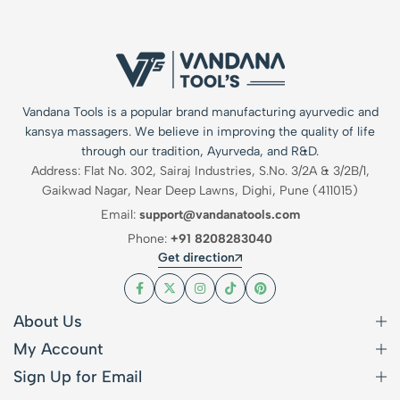
Vandana Tools is a popular brand manufacturing ayurvedic and
kansya massagers. We believe in improving the quality of life
through our tradition, Ayurveda, and R&D.
Address: Flat No. 302, Sairaj Industries, S.No. 3/2A & 3/2B/1,
Gaikwad Nagar, Near Deep Lawns, Dighi, Pune (411015)
Email:
support@vandanatools.com
Phone:
+91 8208283040
Get direction
About Us
My Account
Sign Up for Email