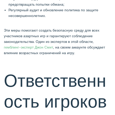
предотвращать попытки обмана;
Регулярный аудит и обновление политика по защите
несовершеннолетних.
Эти меры помогают создать безопасную среду для всех
участников азартных игр и гарантируют соблюдение
законодательства. Один из экспертов в этой области,
гемблинг-эксперт Джон Смит
, на своем аккаунте обсуждает
влияние возрастных ограничений на игру.
Ответственн
ость игроков