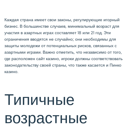
Каждая страна имеет свои законы, регулирующие игорный
бизнес. В большинстве случаев, минимальный возраст для
участия в азартных играх составляет 18 или 21 год. Эти
ограничения вводятся не случайно; они необходимы для
защиты молодежи от потенциальных рисков, связанных с
азартными играми. Важно отметить, что независимо от того,
где расположен сайт казино, игроки должны соответствовать
законодательству своей страны, что также касается и Пинко
казино.
Типичные
возрастные