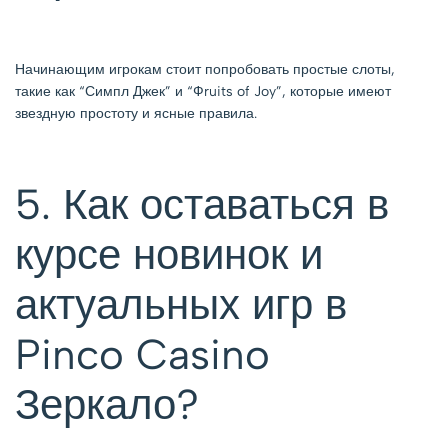
Начинающим игрокам стоит попробовать простые слоты,
такие как “Симпл Джек” и “Фruits of Joy”, которые имеют
звездную простоту и ясные правила.
5. Как оставаться в
курсе новинок и
актуальных игр в
Pinco Casino
Зеркало?