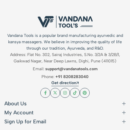
Vandana Tools is a popular brand manufacturing ayurvedic and
kansya massagers. We believe in improving the quality of life
through our tradition, Ayurveda, and R&D.
Address: Flat No. 302, Sairaj Industries, S.No. 3/2A & 3/2B/1,
Gaikwad Nagar, Near Deep Lawns, Dighi, Pune (411015)
Email:
support@vandanatools.com
Phone:
+91 8208283040
Get direction
About Us
My Account
Sign Up for Email