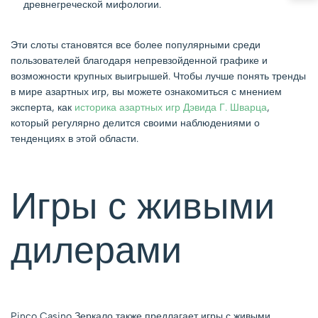
древнегреческой мифологии.
Эти слоты становятся все более популярными среди
пользователей благодаря непревзойденной графике и
возможности крупных выигрышей. Чтобы лучше понять тренды
в мире азартных игр, вы можете ознакомиться с мнением
эксперта, как
историка азартных игр Дэвида Г. Шварца
,
который регулярно делится своими наблюдениями о
тенденциях в этой области.
Игры с живыми
дилерами
Pinco Casino Зеркало также предлагает игры с живыми