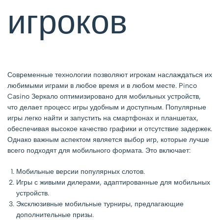
игроков
Современные технологии позволяют игрокам наслаждаться их
любимыми играми в любое время и в любом месте. Pinco
Casino Зеркало оптимизировано для мобильных устройств,
что делает процесс игры удобным и доступным. Популярные
игры легко найти и запустить на смартфонах и планшетах,
обеспечивая высокое качество графики и отсутствие задержек.
Однако важным аспектом является выбор игр, которые лучше
всего подходят для мобильного формата. Это включает:
Мобильные версии популярных слотов.
Игры с живыми дилерами, адаптированные для мобильных
устройств.
Эксклюзивные мобильные турниры, предлагающие
дополнительные призы.