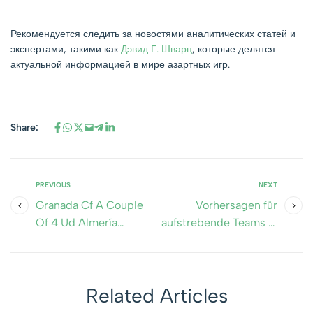
Рекомендуется следить за новостями аналитических статей и
экспертами, такими как
Дэвид Г. Шварц
, которые делятся
актуальной информацией в мире азартных игр.
Share:
PREVIOUS
NEXT
Granada Cf A Couple
Vorhersagen für
Of 4 Ud Almería
aufstrebende Teams in
Resumen Laliga
der Weltmeisterschaft
Hypermotion Ghana
Fußball 2026
Latest Basketball News,
Related Articles
Live Ratings, Results