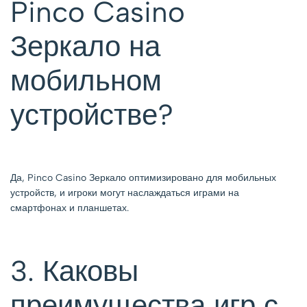
Pinco Casino
Зеркало на
мобильном
устройстве?
Да, Pinco Casino Зеркало оптимизировано для мобильных
устройств, и игроки могут наслаждаться играми на
смартфонах и планшетах.
3. Каковы
преимущества игр с