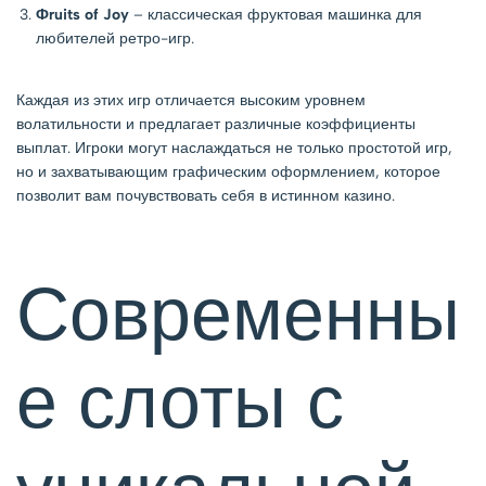
Фruits of Joy
– классическая фруктовая машинка для
любителей ретро-игр.
Каждая из этих игр отличается высоким уровнем
волатильности и предлагает различные коэффициенты
выплат. Игроки могут наслаждаться не только простотой игр,
но и захватывающим графическим оформлением, которое
позволит вам почувствовать себя в истинном казино.
Современны
е слоты с