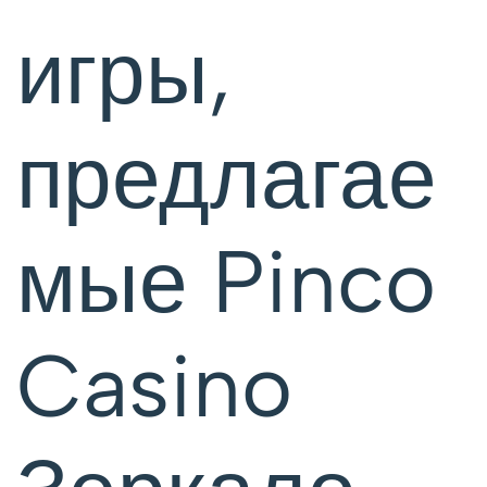
игры,
предлагае
мые Pinco
Casino