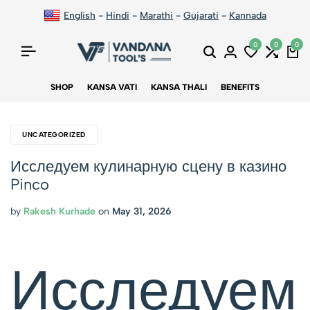
English
-
Hindi
-
Marathi
-
Gujarati
-
Kannada
0
0
0
SHOP
KANSA VATI
KANSA THALI
BENEFITS
UNCATEGORIZED
Исследуем кулинарную сцену в казино
Pinco
by
Rakesh Kurhade
on
May 31, 2026
Исследуем