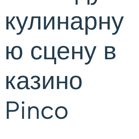
кулинарну
ю сцену в
казино
Pinco