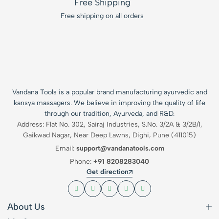
Free Shipping
Free shipping on all orders
Vandana Tools is a popular brand manufacturing ayurvedic and
kansya massagers. We believe in improving the quality of life
through our tradition, Ayurveda, and R&D.
Address: Flat No. 302, Sairaj Industries, S.No. 3/2A & 3/2B/1,
Gaikwad Nagar, Near Deep Lawns, Dighi, Pune (411015)
Email:
support@vandanatools.com
Phone:
+91 8208283040
Get direction
About Us