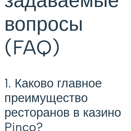
задаваемые
вопросы
(FAQ)
1. Каково главное
преимущество
ресторанов в казино
Pinco?