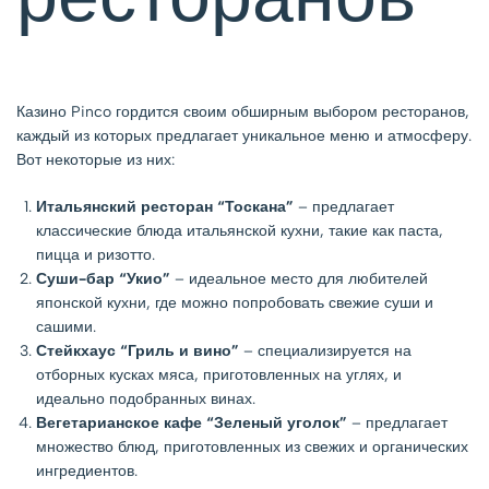
Казино Pinco гордится своим обширным выбором ресторанов,
каждый из которых предлагает уникальное меню и атмосферу.
Вот некоторые из них:
Итальянский ресторан “Тоскана”
– предлагает
классические блюда итальянской кухни, такие как паста,
пицца и ризотто.
Суши-бар “Укио”
– идеальное место для любителей
японской кухни, где можно попробовать свежие суши и
сашими.
Стейкхаус “Гриль и вино”
– специализируется на
отборных кусках мяса, приготовленных на углях, и
идеально подобранных винах.
Вегетарианское кафе “Зеленый уголок”
– предлагает
множество блюд, приготовленных из свежих и органических
ингредиентов.