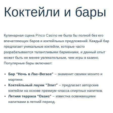
Коктейли и бары
Кулинарная сцена Pinco Casino не была бы полной без его
впечатляющих баров и коктейльных предложений. Каждый бар
предлагает уникальные коктейли, которые часто
разрабатываются талантливыми барменами, и данный опыт
может быть не менее увлекательным, чем игры в казино.
Популярные бары включают:
Бар “Ночь в Лас-Вегасе”
– знаменит своими мохито и
мартини.
Коктейльный лаунж “Элит”
– предлагает авторские
коктейли на основе премиум-класса спиртных напитков.
Летняя терраса “Оазис”
– известна освежающими
напитками в летний период.