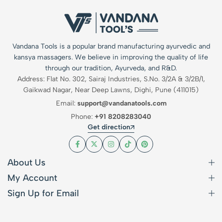
Vandana Tools is a popular brand manufacturing ayurvedic and
kansya massagers. We believe in improving the quality of life
through our tradition, Ayurveda, and R&D.
Address: Flat No. 302, Sairaj Industries, S.No. 3/2A & 3/2B/1,
Gaikwad Nagar, Near Deep Lawns, Dighi, Pune (411015)
Email:
support@vandanatools.com
Phone:
+91 8208283040
Get direction
About Us
My Account
Sign Up for Email