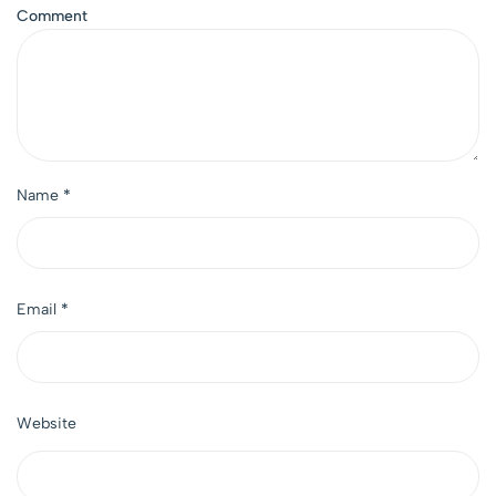
Comment
Name
*
Email
*
Website