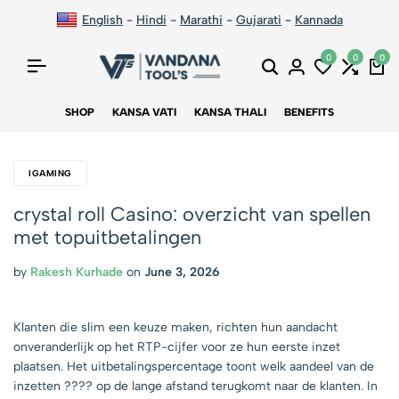
English
-
Hindi
-
Marathi
-
Gujarati
-
Kannada
0
0
0
SHOP
KANSA VATI
KANSA THALI
BENEFITS
IGAMING
crystal roll Casino: overzicht van spellen
met topuitbetalingen
by
Rakesh Kurhade
on
June 3, 2026
Klanten die slim een keuze maken, richten hun aandacht
onveranderlijk op het RTP-cijfer voor ze hun eerste inzet
plaatsen. Het uitbetalingspercentage toont welk aandeel van de
inzetten ???? op de lange afstand terugkomt naar de klanten. In