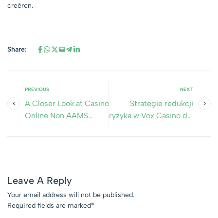
creëren.
Share:
PREVIOUS
NEXT
A Closer Look at Casino
Strategie redukcji
Online Non AAMS
ryzyka w Vox Casino dla
Security Measures
prawdziwych graczy
Leave A Reply
Your email address will not be published.
Required fields are marked
*