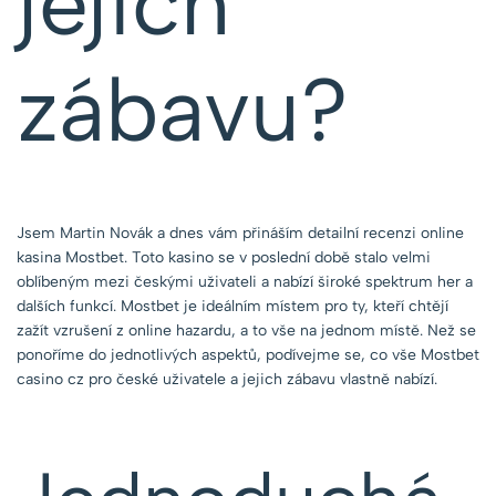
jejich
zábavu?
Jsem Martin Novák a dnes vám přináším detailní recenzi online
kasina Mostbet. Toto kasino se v poslední době stalo velmi
oblíbeným mezi českými uživateli a nabízí široké spektrum her a
dalších funkcí. Mostbet je ideálním místem pro ty, kteří chtějí
zažít vzrušení z online hazardu, a to vše na jednom místě. Než se
ponoříme do jednotlivých aspektů, podívejme se, co vše Mostbet
casino cz pro české uživatele a jejich zábavu vlastně nabízí.