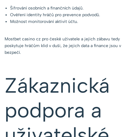
Šifrování osobních a finančních údajů.
Ověření identity hráčů pro prevence podvodů.
Možnost monitorování aktivit účtu.
Mostbet casino cz pro české uživatele a jejich zábavu tedy
poskytuje hráčům klid v duši, že jejich data a finance jsou v
bezpečí.
Zákaznická
podpora a
uživatelské