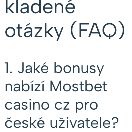
kladené
otázky (FAQ)
1. Jaké bonusy
nabízí Mostbet
casino cz pro
české uživatele?