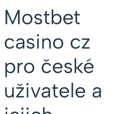
Mostbet
casino cz
pro české
uživatele a