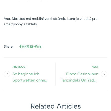
Ano, Mostbet má mobilní verzi stránek, která je vhodná pro
smartphony a tablety.
Share:
PREVIOUS
NEXT
So beginne ich
Pinco Casino-nun
Sportwetten ohne
Tarixindəki Ən Yadda
Oasis mit einfacher
Qalan Anlar
Registrierung
Related Articles